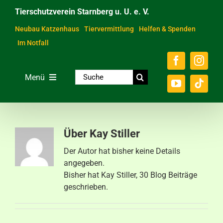
Zum
Tierschutzverein Starnberg u. U. e. V.
Inhalt
springen
Neubau Katzenhaus
Tiervermittlung
Helfen & Spenden
Im Notfall
Suche
Menü
nach:
Home
Unsere Tiere
Über
Kay Stiller
Über das Tierheim
Der Autor hat bisher keine Details
angegeben.
Helfen & Spenden
Bisher hat Kay Stiller, 30 Blog Beiträge
geschrieben.
Der Verein
Ratgeber & Service