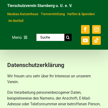
Zum
Tierschutzverein Starnberg u. U. e. V.
Inhalt
springen
Neubau Katzenhaus
Tiervermittlung
Helfen & Spenden
Im Notfall
Suche
Menü
nach:
Home
Unsere Tiere
Datenschutzerklärung
Über das Tierheim
Wir freuen uns sehr über Ihr Interesse an unserem
Helfen & Spenden
Verein.
Der Verein
Die Verarbeitung personenbezogener Daten,
beispielsweise des Namens, der Anschrift, E-Mail-
Ratgeber & Service
Adresse oder Telefonnummer einer betroffenen Person,