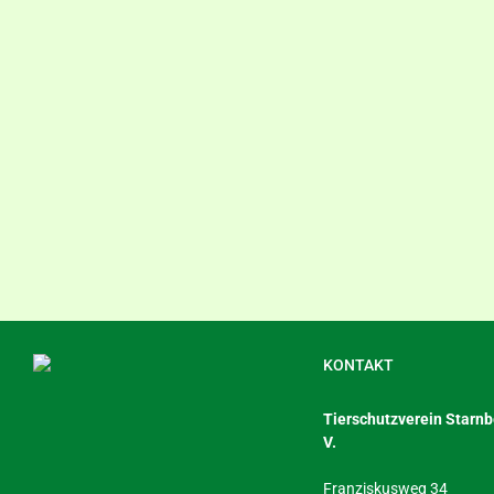
KONTAKT
Tierschutzverein Starnbe
V.
Franziskusweg 34