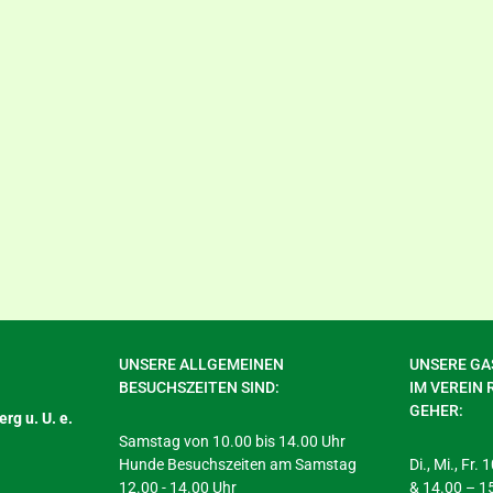
UNSERE ALLGEMEINEN
UNSERE GAS
BESUCHSZEITEN SIND:
IM VEREIN 
GEHER:
rg u. U. e.
Samstag von 10.00 bis 14.00 Uhr
Hunde Besuchszeiten am Samstag
Di., Mi., Fr.
12.00 - 14.00 Uhr
& 14.00 – 1