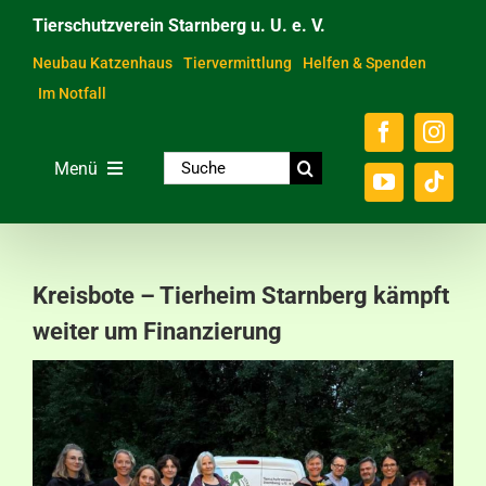
Zum
Tierschutzverein Starnberg u. U. e. V.
Inhalt
springen
Neubau Katzenhaus
Tiervermittlung
Helfen & Spenden
Im Notfall
Suche
Menü
nach:
Home
Unsere Tiere
Kreisbote – Tierheim Starnberg kämpft
Über das Tierheim
weiter um Finanzierung
Helfen & Spenden
Der Verein
Ratgeber & Service