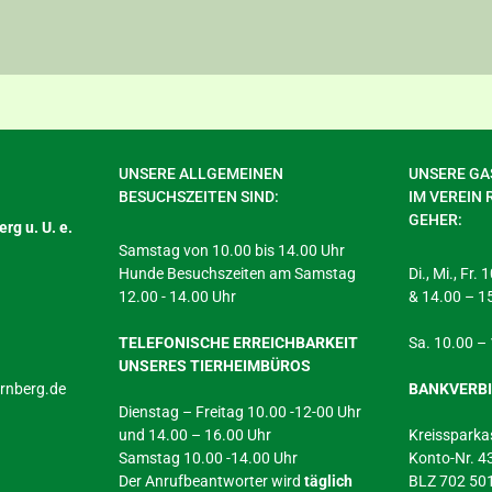
UNSERE ALLGEMEINEN
UNSERE GAS
BESUCHSZEITEN SIND:
IM VEREIN 
GEHER:
rg u. U. e.
Samstag von 10.00 bis 14.00 Uhr
Hunde Besuchszeiten am Samstag
Di., Mi., Fr.
12.00 - 14.00 Uhr
& 14.00 – 1
TELEFONISCHE ERREICHBARKEIT
Sa. 10.00 –
UNSERES TIERHEIMBÜROS
arnberg.de
BANKVERB
Dienstag – Freitag 10.00 -12-00 Uhr
und 14.00 – 16.00 Uhr
Kreissparka
Samstag 10.00 -14.00 Uhr
Konto-Nr. 
Der Anrufbeantworter wird
täglich
BLZ 702 50