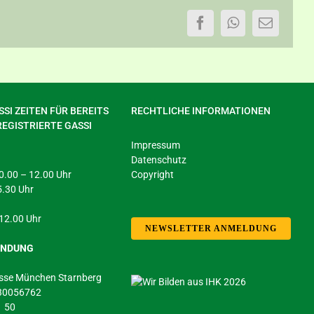
Facebook
WhatsApp
E-
Mail
SI ZEITEN FÜR BEREITS
RECHTLICHE INFORMATIONEN
REGISTRIERTE GASSI
Impressum
Datenschutz
 10.00 – 12.00 Uhr
Copyright
5.30 Uhr
 12.00 Uhr
NEWSLETTER ANMELDUNG
INDUNG
sse München Starnberg
430056762
1 50