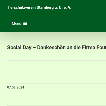
Zum
Tierschutzverein Starnberg u. U. e. V.
Inhalt
springen
Menü
Home
Unsere Tiere
Social Day – Dankeschön an die Firma Fou
Über das Tierheim
Helfen & Spenden
Der Verein
07.09.2024
Ratgeber & Service
Aktuelles