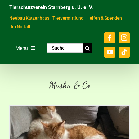
Zum
Tierschutzverein Starnberg u. U. e. V.
Inhalt
springen
Neubau Katzenhaus
Tiervermittlung
Helfen & Spenden
Im Notfall
Suche
Menü
nach:
Home
Unsere Tiere
Mushu & Co
Über das Tierheim
Helfen & Spenden
Der Verein
Ratgeber & Service