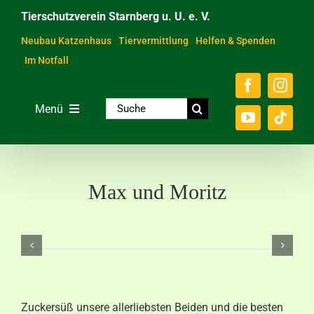
Zum
Tierschutzverein Starnberg u. U. e. V.
Inhalt
springen
Neubau Katzenhaus
Tiervermittlung
Helfen & Spenden
Im Notfall
Suche
Menü
nach:
Home
Unsere Tiere
Max und Moritz
Über das Tierheim
Helfen & Spenden
Der Verein
Ratgeber & Service
Zuckersüß unsere allerliebsten Beiden und die besten