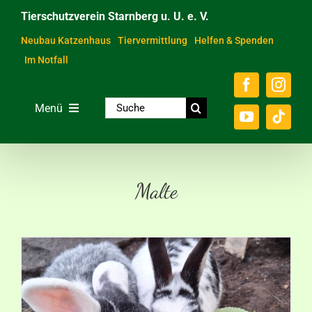
Zum
Tierschutzverein Starnberg u. U. e. V.
Inhalt
springen
Neubau Katzenhaus
Tiervermittlung
Helfen & Spenden
Im Notfall
Suche
Menü
nach:
Home
Unsere Tiere
Malte
Über das Tierheim
Helfen & Spenden
Der Verein
Ratgeber & Service