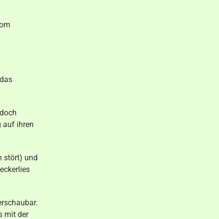
vom
 das
 doch
 auf ihren
 stört) und
eckerlies
erschaubar.
 mit der