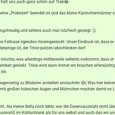
n hält uns auch ganz schön auf Trab😂.
 seine „Probezeit“ beendet ist und das kleine Kaninchenmänner 
ungsfreudig und seltens auch mal rotzfrech gezeigt :)).
ne Fellnase irgendwo hineingesteckt. Unser Eindruck ist, dass er
jenige ist, der Trixie putzen/abschlecken darf.
en möchte, was allerdings mittlerweile seltents vorkommt, dass er
keit genießt. Trixie wird dann immer ein bisschen eifersüchtig
sie.
gegenseitig zu Blödsinn anstellen anstacheln 😆( Was hier keinen
das mit großen hübschen Augen und Männchen machen damit es L
t. Als meine Bella noch lebte, war die Essensauswahl recht üb
uswahl) im Kühlschrank als für uns selbst und auch das wir uns