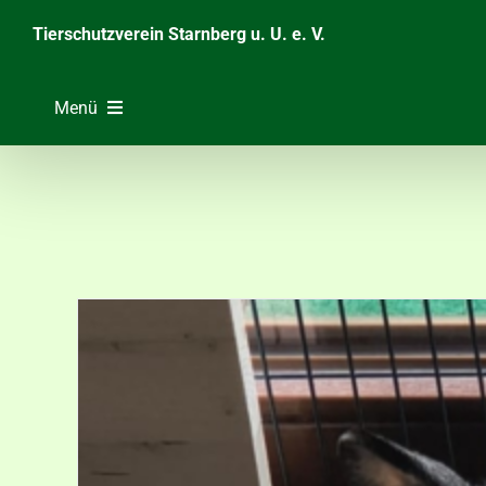
Zum
Tierschutzverein Starnberg u. U. e. V.
Inhalt
springen
Menü
Home
Unsere Tiere
Über das Tierheim
Helfen & Spenden
Der Verein
Ratgeber & Service
Aktuelles