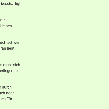
 beschäftigt
r in
kleinen
auch schwer
an liegt,
s diese sich
berliegende
r durch
auch noch
ues Für-