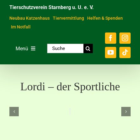
Zum
Tierschutzverein Starnberg u. U. e. V.
Inhalt
springen
Neubau Katzenhaus
Tiervermittlung
Helfen & Spenden
Im Notfall
Suche
Menü
nach:
Home
Unsere Tiere
Lordi – der Sportliche
Über das Tierheim
Helfen & Spenden
Der Verein
Ratgeber & Service