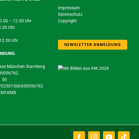
Impressum
Datenschutz
 10.00 – 12.00 Uhr
Copyright
5.30 Uhr
 12.00 Uhr
NEWSLETTER ANMELDUNG
INDUNG
sse München Starnberg
430056762
1 50
5702501500430056762
DEM1KMS