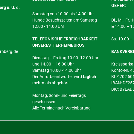
GEHER:
rg u. U. e.
Samstag von 10.00 bis 14.00 Uhr
Hunde Besuchszeiten am Samstag
Di., Mi., Fr.
12.00 - 14.00 Uhr
& 14.00 – 1
TELEFONISCHE ERREICHBARKEIT
Sa. 10.00 –
UNSERES TIERHEIMBÜROS
arnberg.de
BANKVERB
Dienstag – Freitag 10.00 -12-00 Uhr
und 14.00 – 16.00 Uhr
Kreissparka
Samstag 10.00 -14.00 Uhr
Konto-Nr. 
Der Anrufbeantworter wird
täglich
BLZ 702 50
mehrmals abgehört.
IBAN: DE2
BIC: BYLA
Montag, Sonn- und Feiertags
geschlossen
Alle Termine nach Vereinbarung