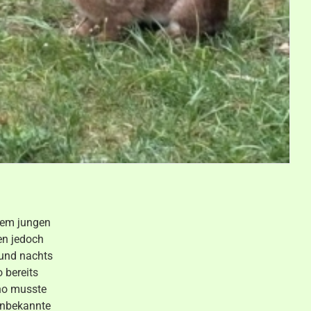
rem jungen
en jedoch
 und nachts
 bereits
ino musste
Unbekannte