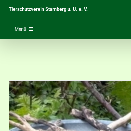
Zum
Tierschutzverein Starnberg u. U. e. V.
Inhalt
springen
Menü
Home
Unsere Tiere
Über das Tierheim
Helfen & Spenden
Der Verein
Ratgeber & Service
Aktuelles