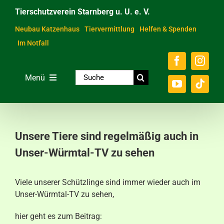
Zum
Tierschutzverein Starnberg u. U. e. V.
Inhalt
springen
Neubau Katzenhaus
Tiervermittlung
Helfen & Spenden
Im Notfall
Suche
Menü
nach:
Home
Unsere Tiere
Unsere Tiere sind regelmäßig auch in
Über das Tierheim
Unser-Würmtal-TV zu sehen
Helfen & Spenden
Viele unserer Schützlinge sind immer wieder auch im
Der Verein
Unser-Würmtal-TV zu sehen,
Ratgeber & Service
hier geht es zum Beitrag: