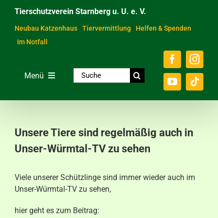
Zum
Tierschutzverein Starnberg u. U. e. V.
Inhalt
springen
Neubau Katzenhaus
Tiervermittlung
Helfen & Spenden
Im Notfall
Suche
Menü
nach:
Home
Unsere Tiere
Unsere Tiere sind regelmäßig auch in
Über das Tierheim
Unser-Würmtal-TV zu sehen
Helfen & Spenden
Viele unserer Schützlinge sind immer wieder auch im
Der Verein
Unser-Würmtal-TV zu sehen,
Ratgeber & Service
hier geht es zum Beitrag: