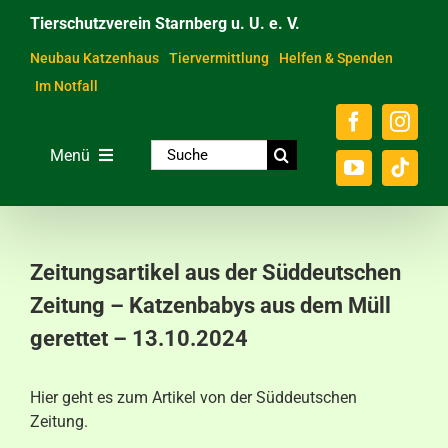
Zum
Tierschutzverein Starnberg u. U. e. V.
Inhalt
springen
Neubau Katzenhaus
Tiervermittlung
Helfen & Spenden
Im Notfall
Suche
Menü
nach:
Home
Unsere Tiere
Zeitungsartikel aus der Süddeutschen
Über das Tierheim
Zeitung – Katzenbabys aus dem Müll
gerettet – 13.10.2024
Helfen & Spenden
Der Verein
Hier geht es zum Artikel von der Süddeutschen
Zeitung.
Ratgeber & Service