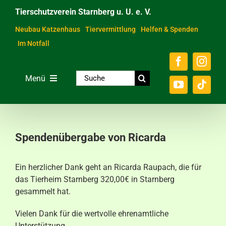
Zum
Tierschutzverein Starnberg u. U. e. V.
Inhalt
springen
Neubau Katzenhaus
Tiervermittlung
Helfen & Spenden
Im Notfall
Suche
Menü
nach:
Home
Unsere Tiere
Spendenübergabe von Ricarda
Über das Tierheim
Ein herzlicher Dank geht an Ricarda Raupach, die für
Helfen & Spenden
das Tierheim Starnberg 320,00€ in Starnberg
gesammelt hat.
Der Verein
Vielen Dank für die wertvolle ehrenamtliche
Ratgeber & Service
Unterstützung.