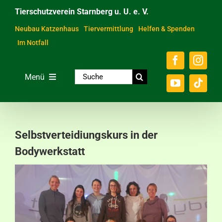
Zum
Tierschutzverein Starnberg u. U. e. V.
Inhalt
springen
Neubau Katzenhaus
Tiervermittlung
Helfen & Spenden
Im Notfall
Suche
Menü
nach:
Home
Unsere Tiere
Selbstverteidiungskurs in der
Über das Tierheim
Bodywerkstatt
Helfen & Spenden
Der Verein
Ratgeber & Service