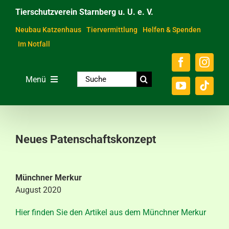
Zum
Tierschutzverein Starnberg u. U. e. V.
Inhalt
springen
Neubau Katzenhaus
Tiervermittlung
Helfen & Spenden
Im Notfall
Suche
Menü
nach:
Home
Unsere Tiere
Neues Patenschaftskonzept
Über das Tierheim
Helfen & Spenden
Münchner Merkur
August 2020
Der Verein
Hier finden Sie den Artikel aus dem Münchner Merkur
Ratgeber & Service