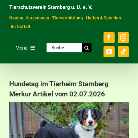
Zum
Tierschutzverein Starnberg u. U. e. V.
Inhalt
springen
Neubau Katzenhaus
Tiervermittlung
Helfen & Spenden
Im Notfall
Suche
Menü
nach:
Home
Unsere Tiere
Hundetag im Tierheim Starnberg
Über das Tierheim
Merkur Artikel vom 02.07.2026
Helfen & Spenden
Der Verein
Ratgeber & Service