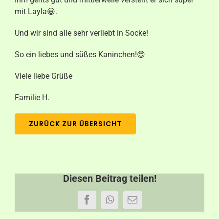
mit Layla😀.
Aktuelles
Und wir sind alle sehr verliebt in Socke!
Kontakt
So ein liebes und süßes Kaninchen!😍
Viele liebe Grüße
Familie H.
ZURÜCK ZUR ÜBERSICHT
Diesen Beitrag teilen!
Facebook
WhatsApp
E-
Mail