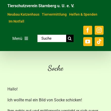
Zum
Tierschutzverein Starnberg u. U. e. V.
Inhalt
springen
Neubau Katzenhaus
Tiervermittlung
Helfen & Spenden
Im Notfall
Suche
Menü
nach:
Home
Unsere Tiere
Socke
Über das Tierheim
Helfen & Spenden
Hallo!
Der Verein
Ich wollte mal ein Bild von Socke schicken!
Ratgeber & Service
Ihm gehts gut und mittlerweile versteht er sich super