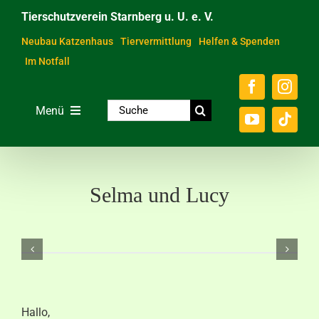
Zum
Tierschutzverein Starnberg u. U. e. V.
Inhalt
springen
Neubau Katzenhaus
Tiervermittlung
Helfen & Spenden
Im Notfall
Suche
Menü
nach:
Home
Unsere Tiere
Selma und Lucy
Über das Tierheim
Helfen & Spenden
Der Verein
Ratgeber & Service
Hallo,