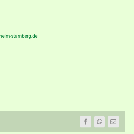
heim-starnberg.de
.
Facebook
WhatsApp
E-
Mail