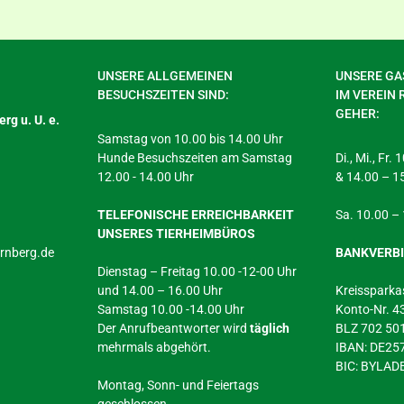
UNSERE ALLGEMEINEN
UNSERE GAS
BESUCHSZEITEN SIND:
IM VEREIN 
GEHER:
rg u. U. e.
Samstag von 10.00 bis 14.00 Uhr
Hunde Besuchszeiten am Samstag
Di., Mi., Fr.
12.00 - 14.00 Uhr
& 14.00 – 1
TELEFONISCHE ERREICHBARKEIT
Sa. 10.00 –
UNSERES TIERHEIMBÜROS
arnberg.de
BANKVERB
Dienstag – Freitag 10.00 -12-00 Uhr
und 14.00 – 16.00 Uhr
Kreissparka
Samstag 10.00 -14.00 Uhr
Konto-Nr. 
Der Anrufbeantworter wird
täglich
BLZ 702 50
mehrmals abgehört.
IBAN: DE2
BIC: BYLA
Montag, Sonn- und Feiertags