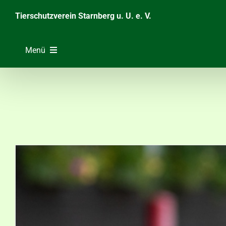
Zum
Tierschutzverein Starnberg u. U. e. V.
Inhalt
springen
Menü
Home
Unsere Tiere
Über das Tierheim
Helfen & Spenden
Der Verein
Ratgeber & Service
Aktuelles