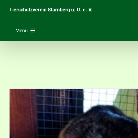
Zum
Tierschutzverein Starnberg u. U. e. V.
Inhalt
springen
Menü
Home
Unsere Tiere
Über das Tierheim
Helfen & Spenden
Der Verein
Ratgeber & Service
Aktuelles