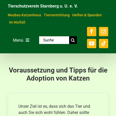
Zum
Tierschutzverein Starnberg u. U. e. V.
Inhalt
springen
Neubau Katzenhaus
Tiervermittlung
Helfen & Spenden
Im Notfall
Suche
Menü
nach:
Home
Unsere Tiere
Voraussetzung und Tipps für die
Über das Tierheim
Adoption von Katzen
Helfen & Spenden
Der Verein
Unser Ziel ist es, dass sich das Tier und
Ratgeber & Service
auch Sie sich wohl fühlen. Daher sollte