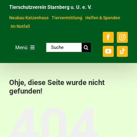
Zum
Tierschutzverein Starnberg u. U. e. V.
Inhalt
springen
Neubau Katzenhaus
Tiervermittlung
Helfen & Spenden
Im Notfall
Suche
Menü
nach:
Home
Unsere Tiere
Ohje, diese Seite wurde nicht
Über das Tierheim
gefunden!
404
Helfen & Spenden
Der Verein
Ratgeber & Service