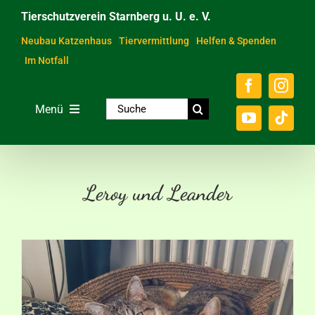
Zum
Tierschutzverein Starnberg u. U. e. V.
Inhalt
springen
Neubau Katzenhaus
Tiervermittlung
Helfen & Spenden
Im Notfall
Suche
Menü
nach:
Home
Unsere Tiere
Leroy und Leander
Über das Tierheim
Helfen & Spenden
Der Verein
Ratgeber & Service