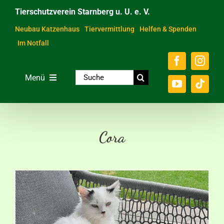
Zum
Tierschutzverein Starnberg u. U. e. V.
Inhalt
springen
Neubau Katzenhaus
Tiervermittlung
Helfen & Spenden
Im Notfall
Suche
Menü
nach:
Home
Unsere Tiere
Cora
Über das Tierheim
Helfen & Spenden
Der Verein
Ratgeber & Service