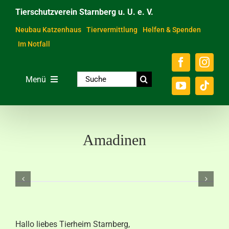
Zum
Tierschutzverein Starnberg u. U. e. V.
Inhalt
springen
Neubau Katzenhaus
Tiervermittlung
Helfen & Spenden
Im Notfall
Suche
Menü
nach:
Home
Unsere Tiere
Amadinen
Über das Tierheim
Helfen & Spenden
Der Verein
Ratgeber & Service
Hallo liebes Tierheim Starnberg,