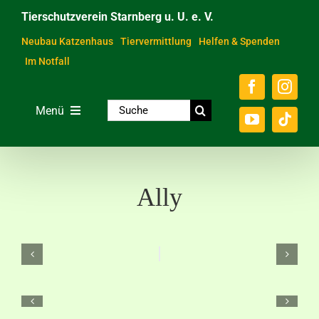
Zum
Tierschutzverein Starnberg u. U. e. V.
Inhalt
springen
Neubau Katzenhaus
Tiervermittlung
Helfen & Spenden
Im Notfall
Suche
Menü
nach:
Home
Unsere Tiere
Ally
Über das Tierheim
Helfen & Spenden
Der Verein
Ratgeber & Service