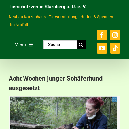
Zum
Tierschutzverein Starnberg u. U. e. V.
Inhalt
springen
Neubau Katzenhaus
Tiervermittlung
Helfen & Spenden
Im Notfall
Suche
Menü
nach:
Home
Unsere Tiere
Acht Wochen junger Schäferhund
Über das Tierheim
ausgesetzt
Helfen & Spenden
Der Verein
Ratgeber & Service