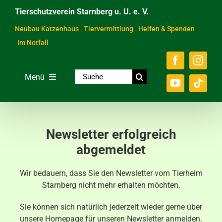
Zum
Tierschutzverein Starnberg u. U. e. V.
Inhalt
springen
Neubau Katzenhaus
Tiervermittlung
Helfen & Spenden
Im Notfall
Suche
Menü
nach:
Home
Unsere Tiere
Newsletter erfolgreich
Über das Tierheim
abgemeldet
Helfen & Spenden
Wir bedauern, dass Sie den Newsletter vom Tierheim
Starnberg nicht mehr erhalten möchten.
Der Verein
Sie können sich natürlich jederzeit wieder gerne über
Ratgeber & Service
unsere Homepage für unseren Newsletter anmelden.