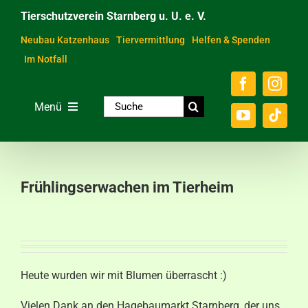
Zum
Tierschutzverein Starnberg u. U. e. V.
Inhalt
springen
Neubau Katzenhaus
Tiervermittlung
Helfen & Spenden
Im Notfall
Suche
Menü
nach:
Home
Unsere Tiere
Frühlingserwachen im Tierheim
Über das Tierheim
Helfen & Spenden
Der Verein
Heute wurden wir mit Blumen überrascht :)
Ratgeber & Service
Vielen Dank an den Hagebaumarkt Starnberg, der uns