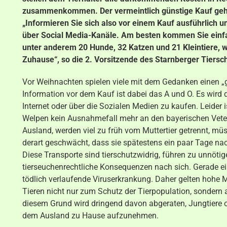
zusammenkommen. Der vermeintlich günstige Kauf geht 
„Informieren Sie sich also vor einem Kauf ausführlich u
über Social Media-Kanäle. Am besten kommen Sie einfac
unter anderem 20 Hunde, 32 Katzen und 21 Kleintiere, 
Zuhause“, so die 2. Vorsitzende des Starnberger Tiersc
Vor Weihnachten spielen viele mit dem Gedanken einen „
Information vor dem Kauf ist dabei das A und O. Es wir
Internet oder über die Sozialen Medien zu kaufen. Leider 
Welpen kein Ausnahmefall mehr an den bayerischen Vete
Ausland, werden viel zu früh vom Muttertier getrennt, m
derart geschwächt, dass sie spätestens ein paar Tage na
Diese Transporte sind tierschutzwidrig, führen zu unnötig
tierseuchenrechtliche Konsequenzen nach sich. Gerade e
tödlich verlaufende Viruserkrankung. Daher gelten hohe
Tieren nicht nur zum Schutz der Tierpopulation, sondern
diesem Grund wird dringend davon abgeraten, Jungtiere
dem Ausland zu Hause aufzunehmen.