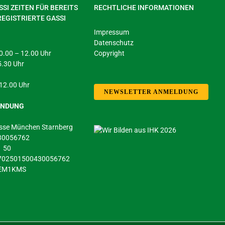
SI ZEITEN FÜR BEREITS
RECHTLICHE INFORMATIONEN
REGISTRIERTE GASSI
Impressum
Datenschutz
 10.00 – 12.00 Uhr
Copyright
5.30 Uhr
 12.00 Uhr
NEWSLETTER ANMELDUNG
INDUNG
sse München Starnberg
430056762
1 50
5702501500430056762
DEM1KMS