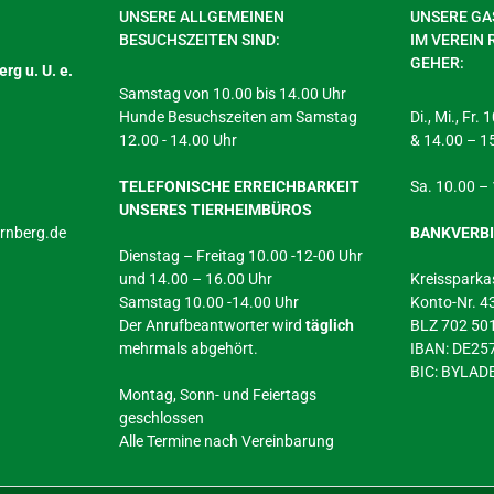
UNSERE ALLGEMEINEN
UNSERE GAS
BESUCHSZEITEN SIND:
IM VEREIN 
GEHER:
rg u. U. e.
Samstag von 10.00 bis 14.00 Uhr
Hunde Besuchszeiten am Samstag
Di., Mi., Fr.
12.00 - 14.00 Uhr
& 14.00 – 1
TELEFONISCHE ERREICHBARKEIT
Sa. 10.00 –
UNSERES TIERHEIMBÜROS
arnberg.de
BANKVERB
Dienstag – Freitag 10.00 -12-00 Uhr
und 14.00 – 16.00 Uhr
Kreissparka
Samstag 10.00 -14.00 Uhr
Konto-Nr. 
Der Anrufbeantworter wird
täglich
BLZ 702 50
mehrmals abgehört.
IBAN: DE2
BIC: BYLA
Montag, Sonn- und Feiertags
geschlossen
Alle Termine nach Vereinbarung