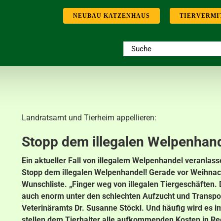
NEUBAU KATZENHAUS
TIERVERMI
Suche
nach:
Landratsamt und Tierheim appellieren:
Stopp dem illegalen Welpenhand
Ein aktueller Fall von illegalem Welpenhandel veranlas
Stopp dem illegalen Welpenhandel! Gerade vor Weihnach
Wunschliste. „Finger weg von illegalen Tiergeschäften. D
auch enorm unter den schlechten Aufzucht und Transport
Veterinäramts Dr. Susanne Stöckl. Und häufig wird es 
stellen dem Tierhalter alle aufkommenden Kosten in Rec