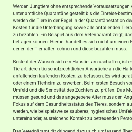
Werden Jungtiere ohne entsprechende Voraussetzungen v
unter amtliche Quarantäne gestellt bis die Einreise-best
werden die Tiere in der Regel in der Quarantänestation d
Kosten für die Unterbringung sowie alle anfallenden Tier
zu bezahlen. Ein Beispiel aus dem Veterinäramt zeigt, das
betragen können. Hierbei handelt es sich nicht um einen E
denen der Tierhalter rechnen und diese bezahlen muss.
Besteht der Wunsch sich ein Haustier anzuschaffen, ist es 
Tierart, deren tierschutzrechtlichen Ansprüche an die Hal
anfallenden laufenden Kosten, zu befassen. Es wird gerat
oder einem Tierheim zu erwerben. Beim ersten Besuch vor 
Umfeld und die Seriosität des Züchters zu prüfen. Das Mu
müssen gesund und das angegebene Alter muss den Angabe
Fokus auf dem Gesundheitsstatus des Tieres, sondern a
werden, wie beispielsweise sauberes, hygienisches Umfeld
untereinander, ausreichend Kontakt zu betreuenden Pers
Das Veterinäramt rät dringend dazu sich umfassend über 