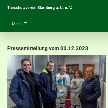
Zum
Tierschutzverein Starnberg u. U. e. V.
Inhalt
springen
Menü
Home
Unsere Tiere
Pressemitteilung vom 06.12.2023
Über das Tierheim
Helfen & Spenden
Der Verein
Ratgeber & Service
Aktuelles