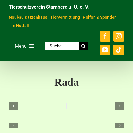
Zum
Tierschutzverein Starnberg u. U. e. V.
Inhalt
springen
Neubau Katzenhaus
Tiervermittlung
Helfen & Spenden
Im Notfall
Suche
Menü
nach:
Home
Unsere Tiere
Rada
Über das Tierheim
Helfen & Spenden
Der Verein
Ratgeber & Service