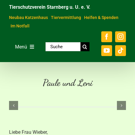
Zum
Tierschutzverein Starnberg u. U. e. V.
Inhalt
springen
Neubau Katzenhaus
Tiervermittlung
Helfen & Spenden
Im Notfall
Suche
Menü
nach:
Home
Unsere Tiere
Paule und Leni
Über das Tierheim
Helfen & Spenden
Der Verein
Ratgeber & Service
Liebe Frau Wieber,