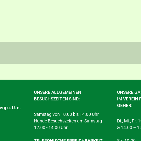
UNSERE ALLGEMEINEN
UNSERE GAS
BESUCHSZEITEN SIND:
IM VEREIN 
GEHER:
rg u. U. e.
Samstag von 10.00 bis 14.00 Uhr
Hunde Besuchszeiten am Samstag
Di., Mi., Fr.
12.00 - 14.00 Uhr
& 14.00 – 1
TELEFONISCHE ERREICHBARKEIT
Sa. 10.00 –