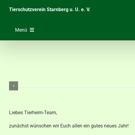
Zum
Tierschutzverein Starnberg u. U. e. V.
Inhalt
springen
Menü
Home
Unsere Tiere
Über das Tierheim
Helfen & Spenden
Der Verein
Ratgeber & Service
Liebes Tierheim-Team,
zunächst wünschen wir Euch allen ein gutes neues Jahr!
Aktuelles