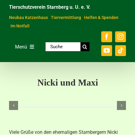
Zum
Tierschutzverein Starnberg u. U. e. V.
Inhalt
springen
Neubau Katzenhaus
Tiervermittlung
Helfen & Spenden
Im Notfall
Suche
Menü
nach:
Home
Unsere Tiere
Nicki und Maxi
Über das Tierheim
Helfen & Spenden
Der Verein
Ratgeber & Service
Viele Grüße von den ehemaligen Starnbergern Nicki