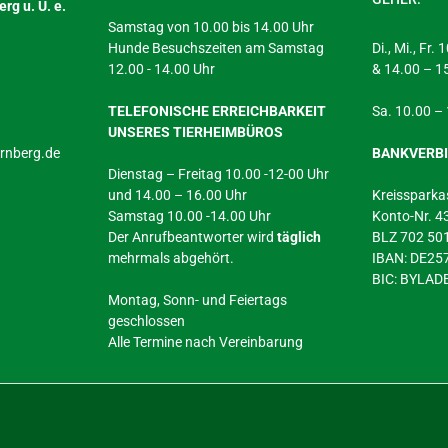
rg u. U. e.
Samstag von 10.00 bis 14.00 Uhr
Hunde Besuchszeiten am Samstag
Di., Mi., Fr.
12.00 - 14.00 Uhr
& 14.00 – 1
TELEFONISCHE ERREICHBARKEIT
Sa. 10.00 –
UNSERES TIERHEIMBÜROS
arnberg.de
BANKVERB
Dienstag – Freitag 10.00 -12-00 Uhr
und 14.00 – 16.00 Uhr
Kreissparka
Samstag 10.00 -14.00 Uhr
Konto-Nr. 
Der Anrufbeantworter wird
täglich
BLZ 702 50
mehrmals abgehört.
IBAN: DE2
BIC: BYLA
Montag, Sonn- und Feiertags
geschlossen
Alle Termine nach Vereinbarung