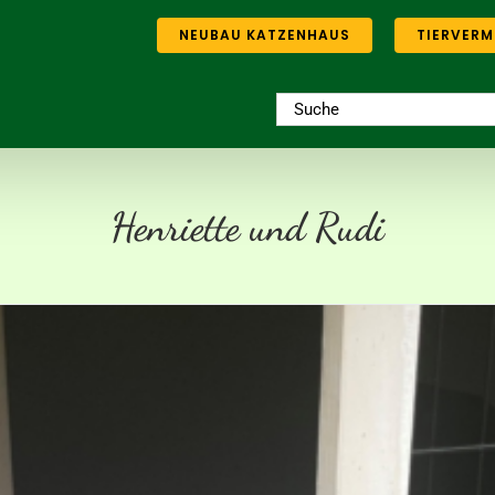
NEUBAU KATZENHAUS
TIERVERM
Suche
nach:
Henriette und Rudi