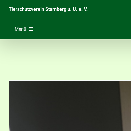
Zum
Tierschutzverein Starnberg u. U. e. V.
Inhalt
springen
Menü
Home
Unsere Tiere
Über das Tierheim
Helfen & Spenden
Der Verein
Ratgeber & Service
Aktuelles