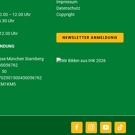
Impressum
Datenschutz
 10.00 – 12.00 Uhr
Copyright
5.30 Uhr
 12.00 Uhr
NEWSLETTER ANMELDUNG
INDUNG
sse München Starnberg
430056762
1 50
5702501500430056762
DEM1KMS
Facebook
Instagram
YouTube
Tikto