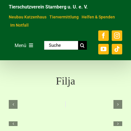
Zum
Tierschutzverein Starnberg u. U. e. V.
Inhalt
springen
Neubau Katzenhaus
Tiervermittlung
Helfen & Spenden
Im Notfall
Suche
Menü
nach:
Home
Unsere Tiere
Filja
Über das Tierheim
Helfen & Spenden
Der Verein
Ratgeber & Service