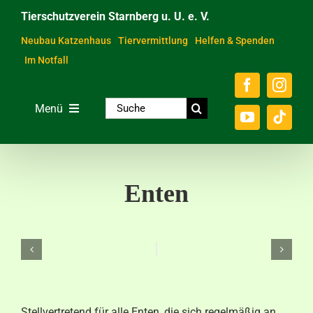
Zum
Tierschutzverein Starnberg u. U. e. V.
Inhalt
springen
Neubau Katzenhaus
Tiervermittlung
Helfen & Spenden
Im Notfall
Suche
Menü
nach:
Home
Unsere Tiere
Enten
Über das Tierheim
Helfen & Spenden
Der Verein
Ratgeber & Service
Stellvertretend für alle Enten, die sich regelmäßig an