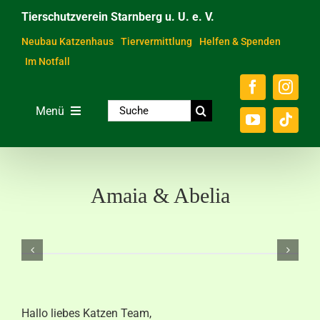
Zum
Tierschutzverein Starnberg u. U. e. V.
Inhalt
springen
Neubau Katzenhaus
Tiervermittlung
Helfen & Spenden
Im Notfall
Suche
Menü
nach:
Home
Unsere Tiere
Amaia & Abelia
Über das Tierheim
Helfen & Spenden
Der Verein
Ratgeber & Service
Hallo liebes Katzen Team,